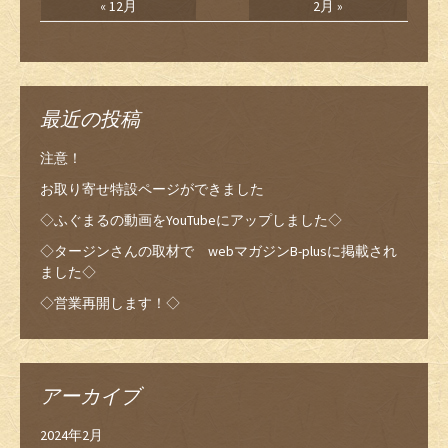
« 12月
2月 »
最近の投稿
注意！
お取り寄せ特設ページができました
◇ふぐまるの動画をYouTubeにアップしました◇
◇タージンさんの取材で webマガジンB-plusに掲載され
ました◇
◇営業再開します！◇
アーカイブ
2024年2月