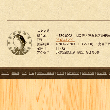
ふぐまる
所在地
〒530-0002 大阪府大阪市北区曽根崎
TEL
06-6343-2901
営業時間
18:00～23:00（L.O.22:00）※完全予
定休日
日・祝
アクセス
JR東西線北新地駅から徒歩3分
ホーム
御挨拶
ふぐ
はも
御宴会・御接待
記念日
お取り寄せ
お客様の声
店舗情報